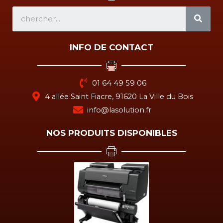
SEA
INFO DE CONTACT
01 64 49 59 06
4 allée Saint Fiacre, 91620 La Ville du Bois
info@lasolution.fr
NOS PRODUITS DISPONIBLES