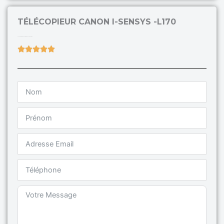
TÉLÉCOPIEUR CANON I-SENSYS -L170
télécopieur avec combiné telephonique
Rated





5
out
of
5