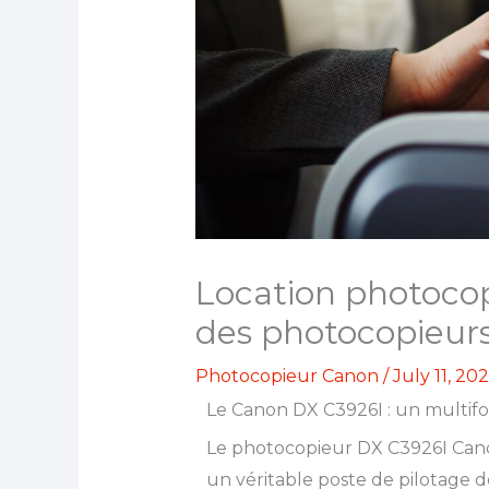
Location photocop
des photocopieurs
Photocopieur Canon
/
July 11, 20
Le Canon DX C3926I : un multifo
Le photocopieur DX C3926I Canon
un véritable poste de pilotage 