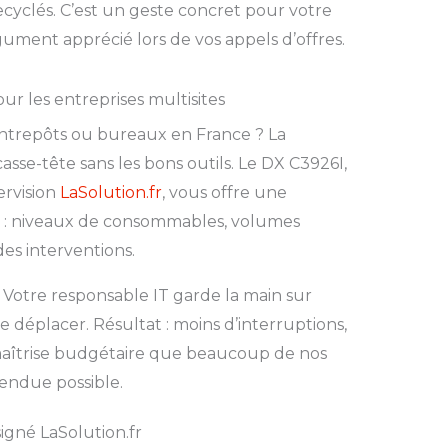
yclés. C’est un geste concret pour votre
ument apprécié lors de vos appels d’offres.
our les entreprises multisites
entrepôts ou bureaux en France ? La
asse-tête sans les bons outils. Le DX C3926I,
ervision
LaSolution.fr
, vous offre une
el : niveaux de consommables, volumes
des interventions.
. Votre responsable IT garde la main sur
e déplacer. Résultat : moins d’interruptions,
maîtrise budgétaire que beaucoup de nos
rendue possible.
né LaSolution.fr