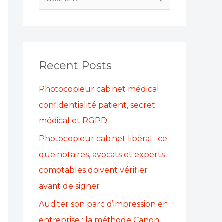
S
e
a
r
Recent Posts
c
h
Photocopieur cabinet médical :
f
confidentialité patient, secret
o
médical et RGPD
r
Photocopieur cabinet libéral : ce
:
que notaires, avocats et experts-
comptables doivent vérifier
avant de signer
Auditer son parc d’impression en
entreprise : la méthode Canon