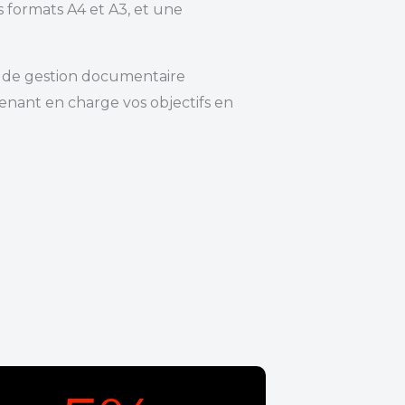
s formats A4 et A3, et une
 de gestion documentaire
nant en charge vos objectifs en