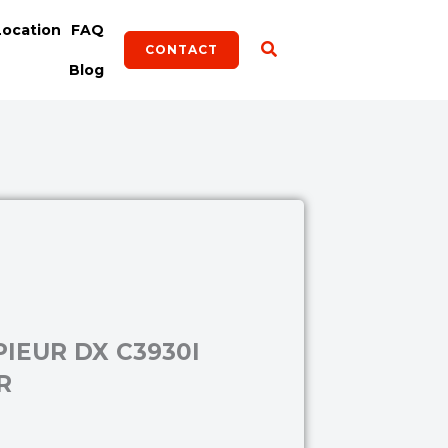
Location
FAQ
CONTACT
Blog
IEUR DX C3930I
R