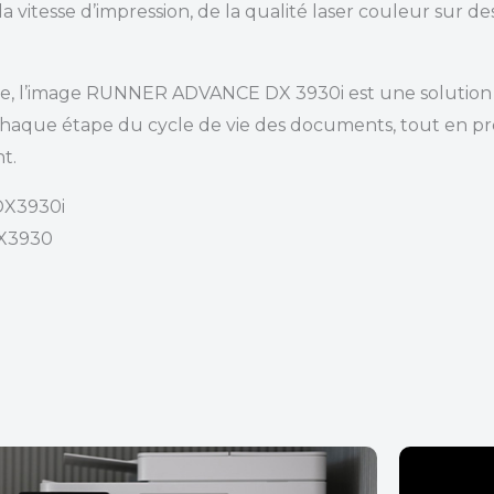
 vitesse d’impression, de la qualité laser couleur sur de
ire, l’image RUNNER ADVANCE DX 3930i est une solution
que étape du cycle de vie des documents, tout en pre
t.
DX3930i
DX3930