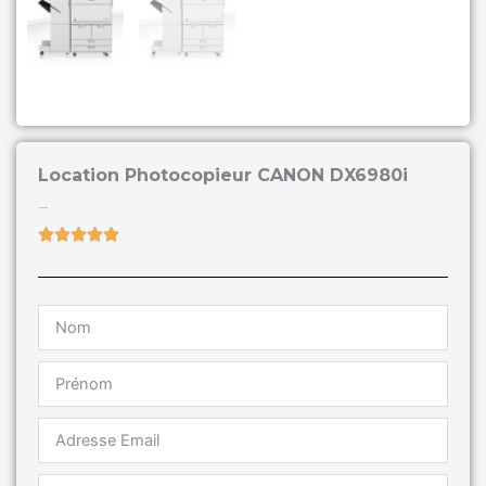
Location Photocopieur CANON DX6980i
129 €HT/mois
Rated





5
out
of
5