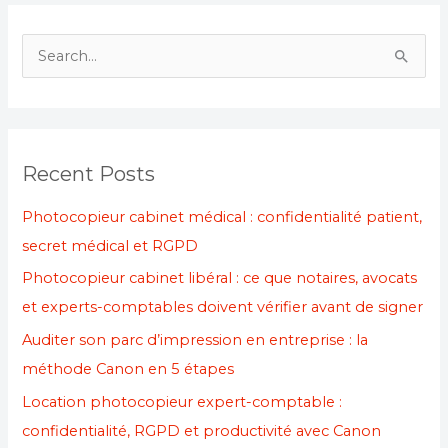
S
e
a
r
Recent Posts
c
h
Photocopieur cabinet médical : confidentialité patient,
f
secret médical et RGPD
o
Photocopieur cabinet libéral : ce que notaires, avocats
r
et experts-comptables doivent vérifier avant de signer
:
Auditer son parc d’impression en entreprise : la
méthode Canon en 5 étapes
Location photocopieur expert-comptable :
confidentialité, RGPD et productivité avec Canon