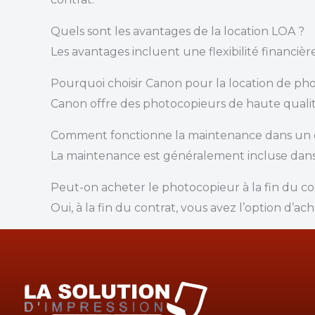
Quels sont les avantages de la location LOA ?
Les avantages incluent une flexibilité financièr
Pourquoi choisir Canon pour la location de ph
Canon offre des photocopieurs de haute quali
Comment fonctionne la maintenance dans un c
La maintenance est généralement incluse dans le
Peut-on acheter le photocopieur à la fin du c
Oui, à la fin du contrat, vous avez l’option d’a