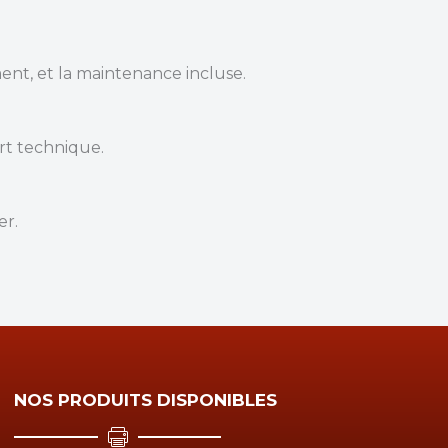
ment, et la maintenance incluse.
rt technique.
er.
NOS PRODUITS DISPONIBLES