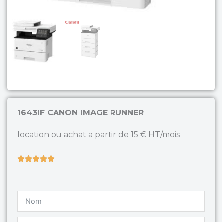
1643IF CANON IMAGE RUNNER
location ou achat a partir de 15 € HT/mois
Rated





5
out
of
5