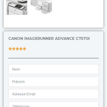
CANON IMAGERUNNER ADVANCE C7570I
Rated





5
out
of
5