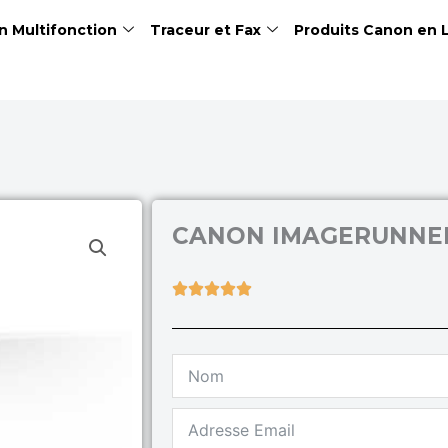
n Multifonction
Traceur et Fax
Produits Canon en 
CANON IMAGERUNNER 
Rated





5
out
of
5