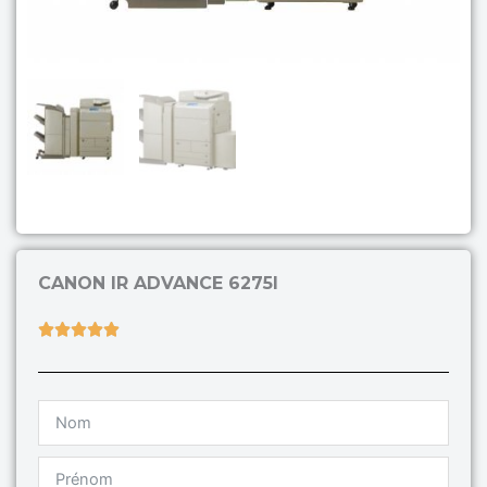
CANON IR ADVANCE 6275I
Rated





5
out
of
5