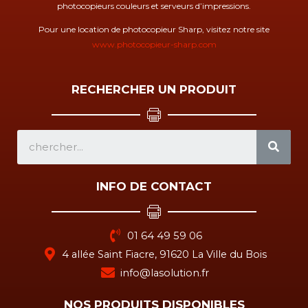
photocopieurs couleurs et serveurs d’impressions.
Pour une location de photocopieur Sharp, visitez notre site
www.photocopieur-sharp.com
RECHERCHER UN PRODUIT
SEA
INFO DE CONTACT
01 64 49 59 06
4 allée Saint Fiacre, 91620 La Ville du Bois
info@lasolution.fr
NOS PRODUITS DISPONIBLES