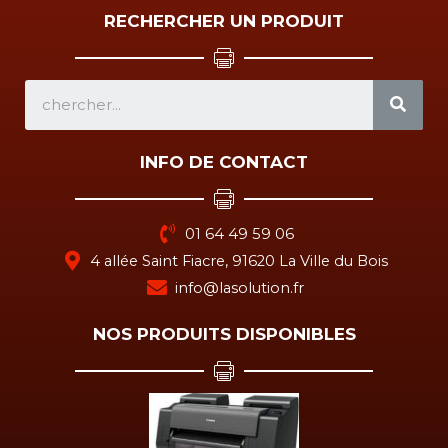
RECHERCHER UN PRODUIT
SEA
INFO DE CONTACT
01 64 49 59 06
4 allée Saint Fiacre, 91620 La Ville du Bois
info@lasolution.fr
NOS PRODUITS DISPONIBLES