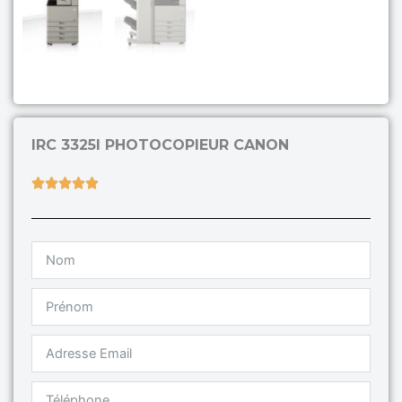
IRC 3325I PHOTOCOPIEUR CANON
Rated





5
out
of
5