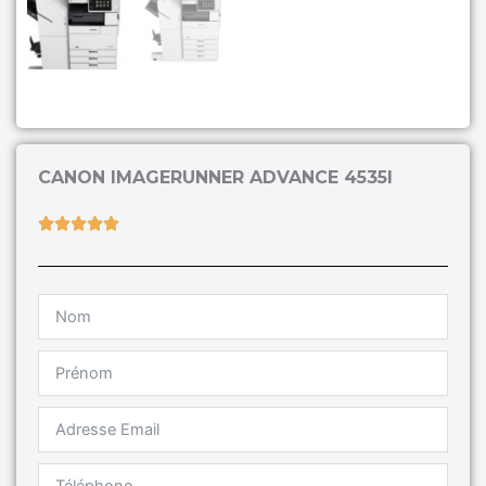
CANON IMAGERUNNER ADVANCE 4535I
Rated





5
out
of
5