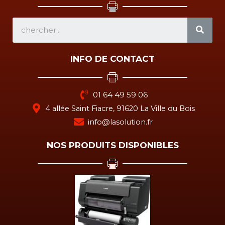
SEA
INFO DE CONTACT
01 64 49 59 06
4 allée Saint Fiacre, 91620 La Ville du Bois
info@lasolution.fr
NOS PRODUITS DISPONIBLES