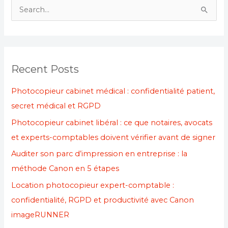
S
e
a
r
Recent Posts
c
h
Photocopieur cabinet médical : confidentialité patient,
f
secret médical et RGPD
o
Photocopieur cabinet libéral : ce que notaires, avocats
r
et experts-comptables doivent vérifier avant de signer
:
Auditer son parc d’impression en entreprise : la
méthode Canon en 5 étapes
Location photocopieur expert-comptable :
confidentialité, RGPD et productivité avec Canon
imageRUNNER