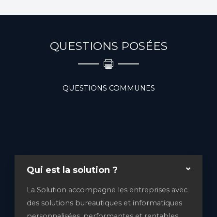
Offres et promos
Nous choisissons et installons vos photocopieurs. Nous
maîtrisons nos produits dans les moindres détails et
QUESTIONS POSÉES
pouvons vous assister quelque soit votre domaine
d’activité.
QUESTIONS COMMUNES
Qui est la solution ?
La Solution accompagne les entreprises avec
des solutions bureautiques et informatiques
personnalisées, performantes et rentables