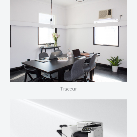
scanner
Plus de 190 innovations CANON caractérisent les
références proposées. Beaucoup sont utilisées en
standard par les acteurs libéraux. Plus d’informations
sur la technologie.
Traceur
Traceur
D’excellents classements dans les enquêtes de
consommateurs. Une fiabilité que CANON met en