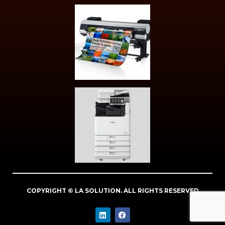
COPYRIGHT © LA SOLUTION. ALL RIGHTS RESERVED
L
F
i
a