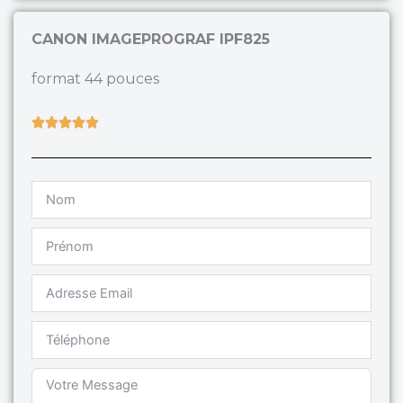
CANON IMAGEPROGRAF IPF825
format 44 pouces
Rated





5
out
of
5