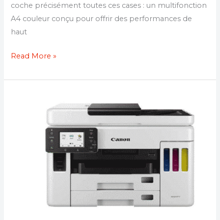
coche précisément toutes ces cases : un multifonction
A4 couleur conçu pour offrir des performances de
haut
Read More »
Imprimante
Canon
MAXIFY
GX7050
:
le
choix
idéal
pour
les