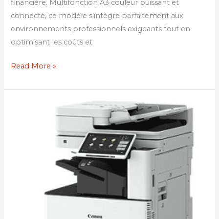
financière. Multifonction A3 couleur puissant et
connecté, ce modèle s’intègre parfaitement aux
environnements professionnels exigeants tout en
optimisant les coûts et
Read More »
Location
photocopieur
Canon
DX
C3822i
:
Performance
et
flexibilité