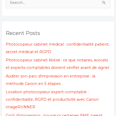
S
e
a
r
Recent Posts
c
h
Photocopieur cabinet médical : confidentialité patient,
f
secret médical et RGPD
o
Photocopieur cabinet libéral : ce que notaires, avocats
r
et experts-comptables doivent vérifier avant de signer
:
Auditer son parc d’impression en entreprise : la
méthode Canon en 5 étapes
Location photocopieur expert-comptable :
confidentialité, RGPD et productivité avec Canon
imageRUNNER
Coût d’impression : pourquoi certaines PME paient