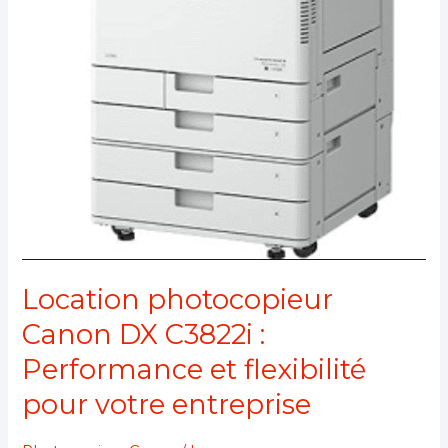
pour
votre
entreprise
Location photocopieur
Canon DX C3822i :
Performance et flexibilité
pour votre entreprise