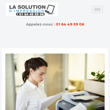
Skip
to
content
Appelez-nous :
01 64 49 59 06
Locations
de
photocopieurs
CANON
pour
professionnels
en
2026