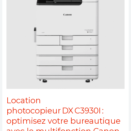
multifonction
Canon
imageRUNNE
Location
photocopieur DX C3930I :
optimisez votre bureautique