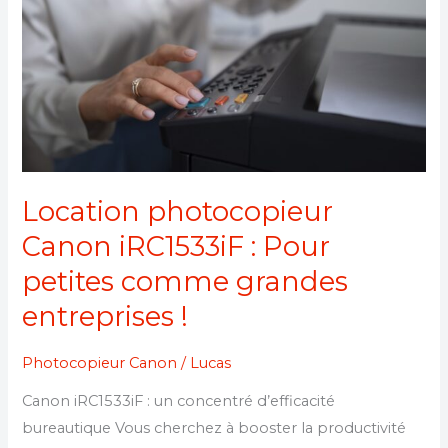
:
Pour
petites
comme
grandes
entreprises
!
Location photocopieur
Canon iRC1533iF : Pour
petites comme grandes
entreprises !
Photocopieur Canon
/
Lucas
Canon iRC1533iF : un concentré d’efficacité
bureautique Vous cherchez à booster la productivité