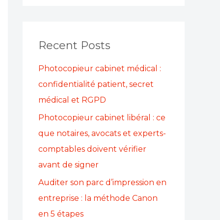
a
r
Recent Posts
c
h
Photocopieur cabinet médical :
f
confidentialité patient, secret
o
médical et RGPD
r
Photocopieur cabinet libéral : ce
:
que notaires, avocats et experts-
comptables doivent vérifier
avant de signer
Auditer son parc d’impression en
entreprise : la méthode Canon
en 5 étapes