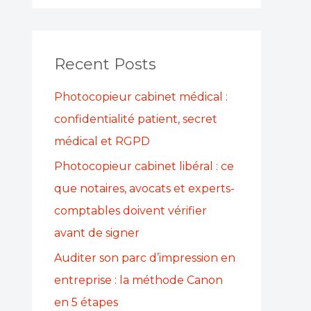
a
r
Recent Posts
c
h
Photocopieur cabinet médical :
f
confidentialité patient, secret
o
médical et RGPD
r
Photocopieur cabinet libéral : ce
:
que notaires, avocats et experts-
comptables doivent vérifier
avant de signer
Auditer son parc d’impression en
entreprise : la méthode Canon
en 5 étapes