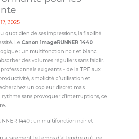
ante
17, 2025
quotidien de ses impressions, la fiabilité
ssité. Le
Canon imageRUNNER 1440
logique : un multifonction noir et blanc
sorber des volumes réguliers sans faiblir.
rofessionnels exigeants – de la TPE aux
roductivité, simplicité d’utilisation et
echerchez un copieur discret mais
e rythme sans provoquer d’interruptions, ce
re.
NER 1440 : un multifonction noir et
on a rarement le temps d’attendre qu’une