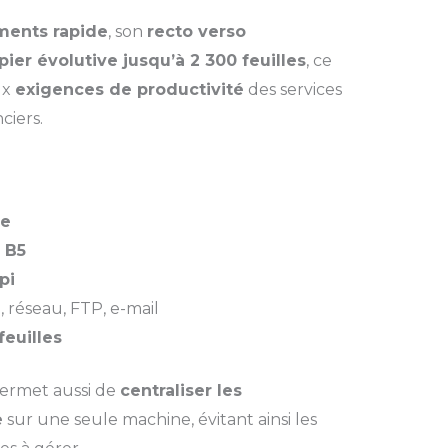
ments rapide
, son
recto verso
ier évolutive jusqu’à 2 300 feuilles
, ce
ux
exigences de productivité
des services
ciers.
ue
, B5
pi
 réseau, FTP, e-mail
feuilles
rmet aussi de
centraliser les
e
sur une seule machine, évitant ainsi les