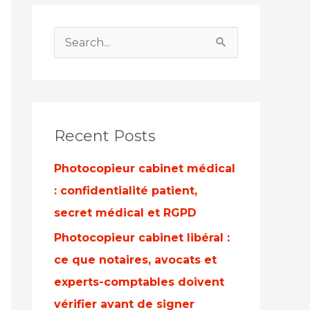
S
e
a
r
Recent Posts
c
h
Photocopieur cabinet médical
f
: confidentialité patient,
o
secret médical et RGPD
r
Photocopieur cabinet libéral :
:
ce que notaires, avocats et
experts-comptables doivent
vérifier avant de signer