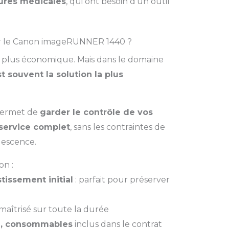
tures médicales
, qui ont besoin d’un outil
our le Canon imageRUNNER 1440 ?
st plus économique. Mais dans le domaine
st souvent la solution la plus
permet de
garder le contrôle de vos
service complet
, sans les contraintes de
olescence.
on :
issement initial
: parfait pour préserver
maîtrisé sur toute la durée
e, consommables
inclus dans le contrat