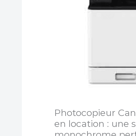
Photocopieur Ca
en location : une 
monochrome perf