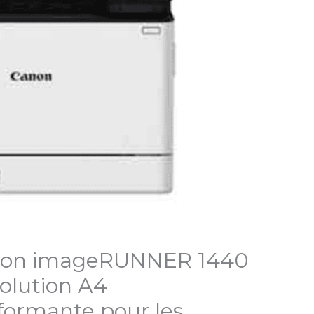
non imageRUNNER 1440
solution A4
ormante pour les