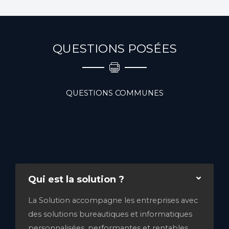
Offres et promos
Nous choisissons et installons vos photocopieurs. Nous
maîtrisons nos produits dans les moindres détails et
QUESTIONS POSÉES
pouvons vous assister quelque soit votre domaine
d’activité.
QUESTIONS COMMUNES
Qui est la solution ?
La Solution accompagne les entreprises avec
des solutions bureautiques et informatiques
personnalisées, performantes et rentables