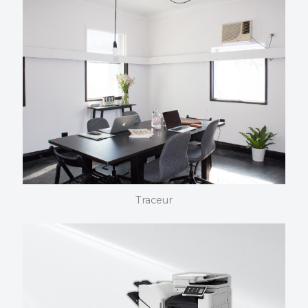
scanner
Plus de 190 innovations CANON caractérisent les
références proposées. Beaucoup sont utilisées en
standard par les acteurs libéraux. Plus d’informations
sur la technologie.
Traceur
Traceur
D’excellents classements dans les enquêtes de
consommateurs. Une fiabilité que CANON met en