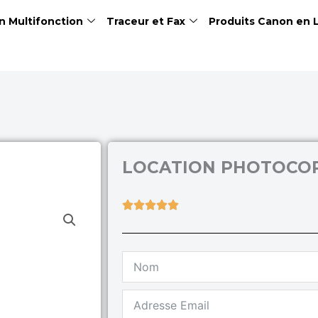
n Multifonction
Traceur et Fax
Produits Canon en 
LOCATION PHOTOCOP
Rated





5
out
of
5