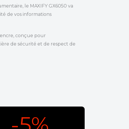
cumentaire, le MAXIFY GX6050 va
ité de vos informations
’encre, conçue pour
ère de sécurité et de respect de
-5%