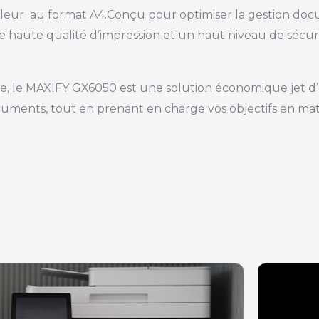
ouleur au format A4.Conçu pour optimiser la gestion do
e haute qualité d’impression et un haut niveau de sécur
re, le MAXIFY GX6050 est une solution économique jet d
ents, tout en prenant en charge vos objectifs en mati