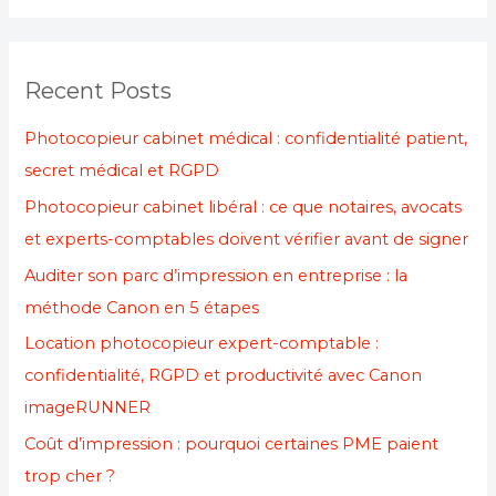
a
r
Recent Posts
c
h
Photocopieur cabinet médical : confidentialité patient,
f
secret médical et RGPD
o
Photocopieur cabinet libéral : ce que notaires, avocats
r
et experts-comptables doivent vérifier avant de signer
:
Auditer son parc d’impression en entreprise : la
méthode Canon en 5 étapes
Location photocopieur expert-comptable :
confidentialité, RGPD et productivité avec Canon
imageRUNNER
Coût d’impression : pourquoi certaines PME paient
trop cher ?