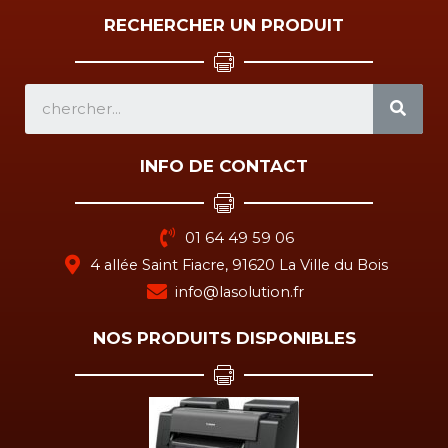
RECHERCHER UN PRODUIT
SEA
INFO DE CONTACT
01 64 49 59 06
4 allée Saint Fiacre, 91620 La Ville du Bois
info@lasolution.fr
NOS PRODUITS DISPONIBLES