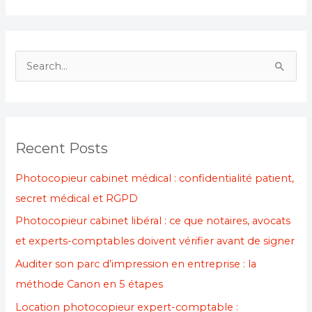
S
e
a
r
Recent Posts
c
h
Photocopieur cabinet médical : confidentialité patient,
f
secret médical et RGPD
o
Photocopieur cabinet libéral : ce que notaires, avocats
r
et experts-comptables doivent vérifier avant de signer
:
Auditer son parc d’impression en entreprise : la
méthode Canon en 5 étapes
Location photocopieur expert-comptable :