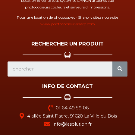
Location et vente tous systèmes CANON attachés aux
photocopieurs couleurs et serveurs d’impressions.
Pour une location de photocopieur Sharp, visitez notre site
www.photocopieur-sharp.com
RECHERCHER UN PRODUIT
SEA
INFO DE CONTACT
01 64 49 59 06
4 allée Saint Fiacre, 91620 La Ville du Bois
info@lasolution.fr