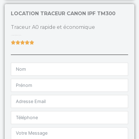
LOCATION TRACEUR CANON IPF TM300
Traceur A0 rapide et économique
Efficace , simple d’utilisation, installation incluse.
Rated





5
out
of
5