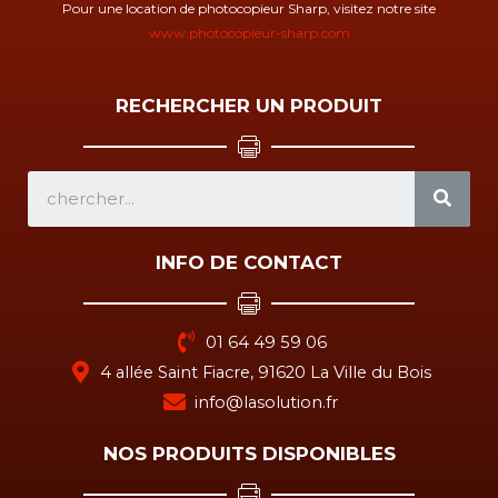
Pour une location de photocopieur Sharp, visitez notre site
www.photocopieur-sharp.com
RECHERCHER UN PRODUIT
SEA
INFO DE CONTACT
01 64 49 59 06
4 allée Saint Fiacre, 91620 La Ville du Bois
info@lasolution.fr
NOS PRODUITS DISPONIBLES