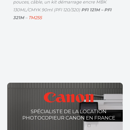
pouces, câble, un kit démarrage encre MBK
130ML/CMYK 90ml (PFI 120/320)
PFI 121M – PFI
321M
–
TM255
SPÉCIALISTE DE LA LOCATION
PHOTOCOPIEUR CANON EN FRANCE