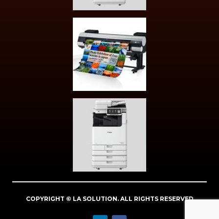
COPYRIGHT © LA SOLUTION. ALL RIGHTS RESERVED
L
F