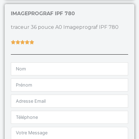
IMAGEPROGRAF IPF 780
traceur 36 pouce A0 Imageprograf IPF 780
Rated





5
out
of
5