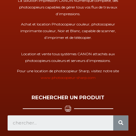
La Solution Impression CANON Numérique complète, des
photocopieurs capables de gérer tous vos flux de travaux
d’impressions.
Achat et location Photocopieur couleur, photocopieur
imprimante couleur, Noir et Blanc, capable de scanner,
d’imprimer et de télécopier.
Location et vente tous systèmes CANON attachés aux
photocopieurs couleurs et serveurs d’impressions.
Pour une location de photocopieur Sharp, visitez notre site
www.photocopieur-sharp.com
RECHERCHER UN PRODUIT
SEA