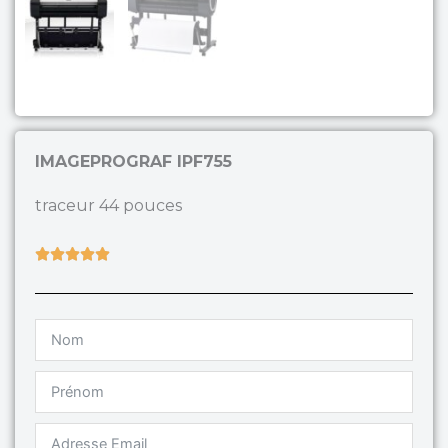
IMAGEPROGRAF IPF755
traceur 44 pouces
Rated





5
out
of
5