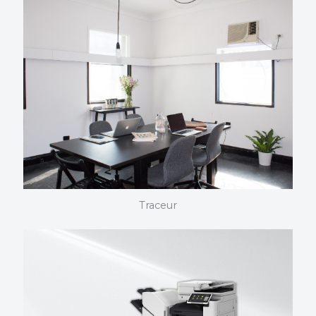
scanner
Plus de 190 innovations CANON caractérisent les
références proposées. Beaucoup sont utilisées en
standard par les acteurs libéraux. Plus d’informations
sur la technologie.
Traceur
Traceur
D’excellents classements dans les enquêtes de
consommateurs. Une fiabilité que CANON met en