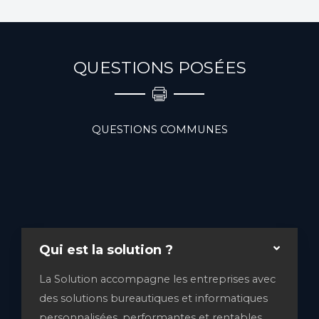
Offres et promos
Nous choisissons et installons vos photocopieurs. Nous
maîtrisons nos produits dans les moindres détails et
QUESTIONS POSÉES
pouvons vous assister quelque soit votre domaine
d’activité.
QUESTIONS COMMUNES
Qui est la solution ?
La Solution accompagne les entreprises avec
des solutions bureautiques et informatiques
personnalisées, performantes et rentables