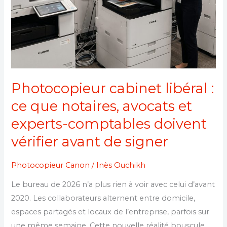
et
experts-
comptables
doivent
vérifier
avant
Photocopieur cabinet libéral :
de
ce que notaires, avocats et
signer
experts-comptables doivent
vérifier avant de signer
Photocopieur Canon
/
Inès Ouchikh
Le bureau de 2026 n’a plus rien à voir avec celui d’avant
2020. Les collaborateurs alternent entre domicile,
espaces partagés et locaux de l’entreprise, parfois sur
une même semaine. Cette nouvelle réalité bouscule