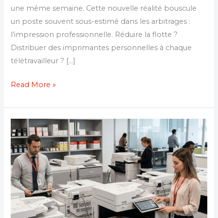
une même semaine. Cette nouvelle réalité bouscule
un poste souvent sous-estimé dans les arbitrages :
l’impression professionnelle. Réduire la flotte ?
Distribuer des imprimantes personnelles à chaque
télétravailleur ? […]
Read More »
Photocopieur
cabinet
libéral
:
ce
que
notaires,
avocats