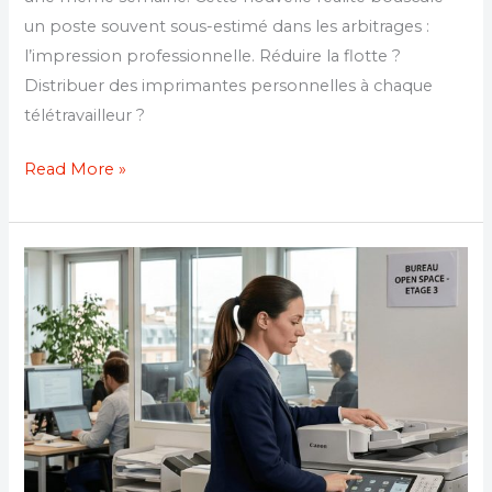
un poste souvent sous-estimé dans les arbitrages :
l’impression professionnelle. Réduire la flotte ?
Distribuer des imprimantes personnelles à chaque
télétravailleur ?
Read More »
Auditer
son
parc
d’impression
en
entreprise
:
la