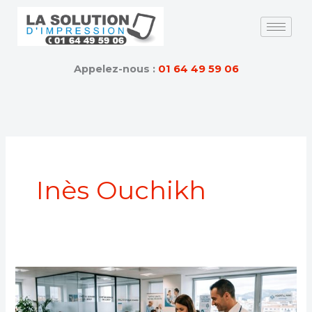
Skip
to
content
Appelez-nous :
01 64 49 59 06
Inès Ouchikh
Photocopieur
cabinet