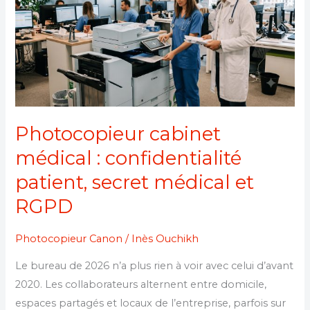
médical
:
confidentialité
patient,
secret
médical
et
Photocopieur cabinet
RGPD
médical : confidentialité
patient, secret médical et
RGPD
Photocopieur Canon
/
Inès Ouchikh
Le bureau de 2026 n’a plus rien à voir avec celui d’avant
2020. Les collaborateurs alternent entre domicile,
espaces partagés et locaux de l’entreprise, parfois sur