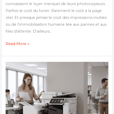
connaissent le loyer mensuel de leurs photocopieurs.
Parfois le coût du toner. Rarement le coût à la page
réel. Et presque jamais le coût des impressions inutiles
ou de l’immobilisation humaine liée aux pannes et aux
files d’attente. D’ailleurs,
Read More »
Location
photocopieur
expert-
comptable
:
confidentialité,
RGPD
et