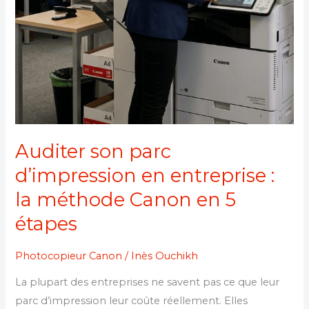
méthode
Canon
en
5
étapes
Auditer son parc
d’impression en entreprise :
la méthode Canon en 5
étapes
Photocopieur Canon
/
Inès Ouchikh
La plupart des entreprises ne savent pas ce que leur
parc d’impression leur coûte réellement. Elles