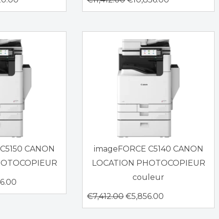
 C5150 CANON
imageFORCE C5140 CANON
HOTOCOPIEUR
LOCATION PHOTOCOPIEUR
couleur
56.00
€
7,412.00
€
5,856.00