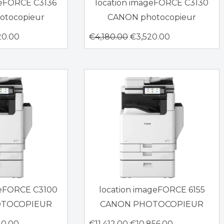
geFORCE C3136
location imageFORCE C3130
otocopieur
CANON photocopieur
20.00
€
4,180.00
€
3,520.00
geFORCE C3100
location imageFORCE 6155
OTOCOPIEUR
CANON PHOTOCOPIEUR
20.00
€
11,412.00
€
10,856.00