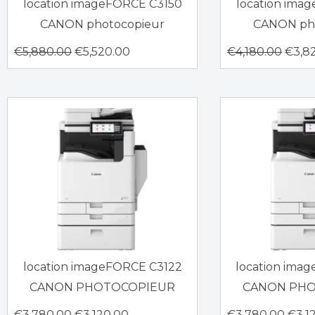
location imageFORCE C3150
location ima
CANON photocopieur
CANON ph
€
5,880.00
€
5,520.00
€
4,180.00
€
3,8
location imageFORCE C3122
location ima
CANON PHOTOCOPIEUR
CANON PH
€
3,780.00
€
3,120.00
€
3,780.00
€
3,1