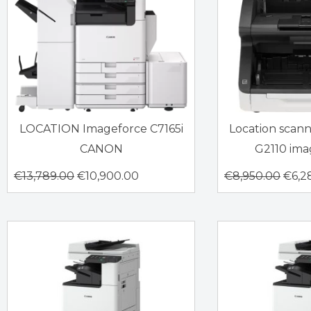
LOCATION Imageforce C7165i
Location sca
CANON
G2110 im
€
13,789.00
€
10,900.00
€
8,950.00
€
6,2