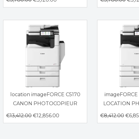
location imageFORCE C5170
imageFORCE
CANON PHOTOCOPIEUR
LOCATION P
€
13,412.00
€
12,856.00
€
8,412.00
€
6,8