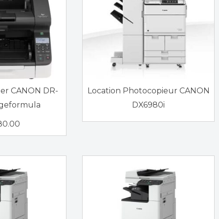
nner CANON DR-
Location Photocopieur CANON
ageformula
DX6980i
80.00