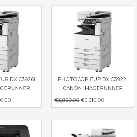
UR DX C3926I
PHOTOCOPIEUR DX C3922I
AGERUNNER
CANON IMAGERUNNER
10.00
€
3,890.00
€
3,310.00