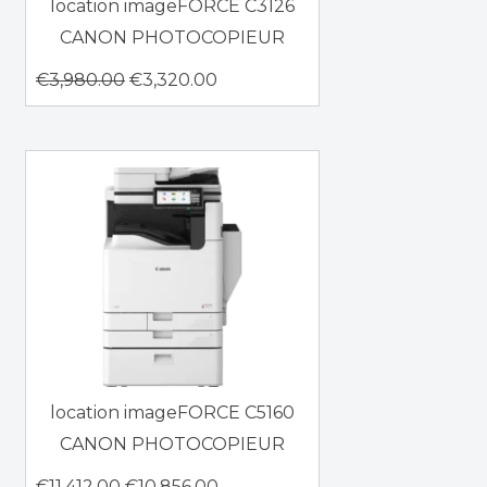
location imageFORCE C3126
CANON PHOTOCOPIEUR
€
3,980.00
€
3,320.00
location imageFORCE C5160
CANON PHOTOCOPIEUR
€
11,412.00
€
10,856.00