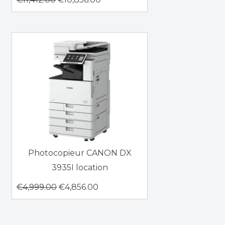
Photocopieur CANON DX
3935I location
€
4,999.00
€
4,856.00