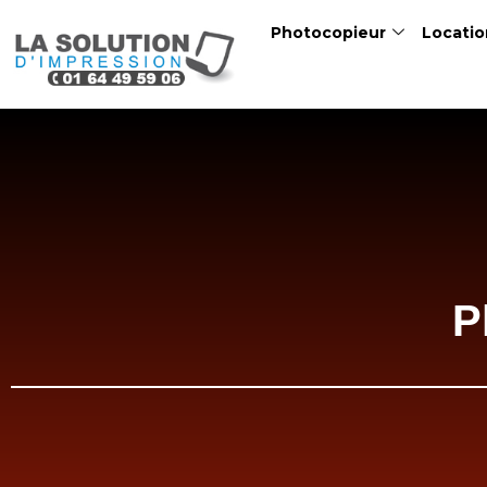
Skip
Photocopieur
Locatio
to
content
P