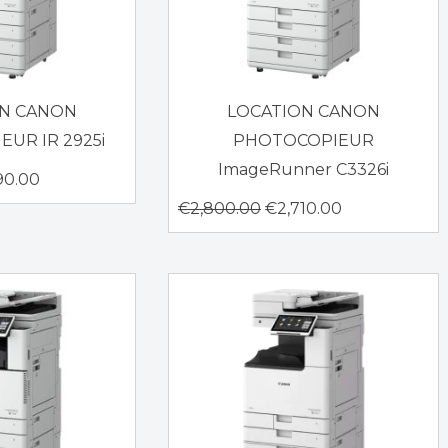
ON CANON
LOCATION CANON
UR IR 2925i
PHOTOCOPIEUR
ImageRunner C3326i
90.00
€
2,800.00
€
2,710.00